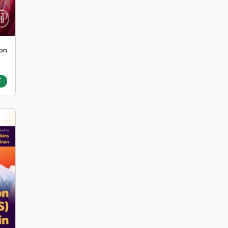
ion
ک