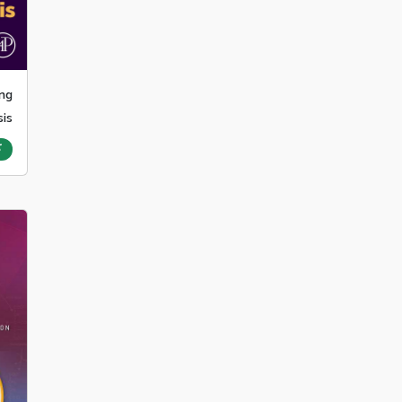
ng
sis
ک