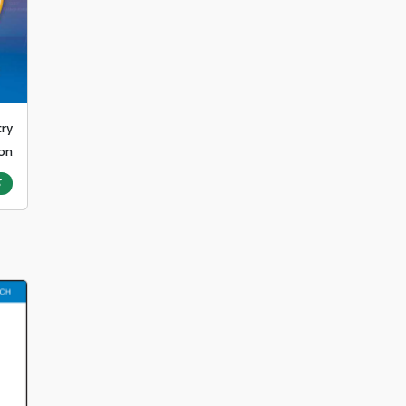
try
ion
ک