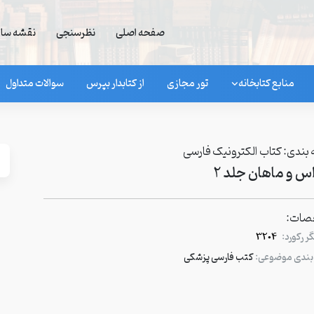
صفحه اصلی
نظرسنجی
نقشه سا
منابع کتابخانه
تور مجازی
از کتابدار بپرس
سوالات متداول
بندی:
کتاب الکترونیک فارسی
س و ماهان جلد 2
ات:
 رکورد:
3204
بندی موضوعی:
کتب فارسی پزشکی