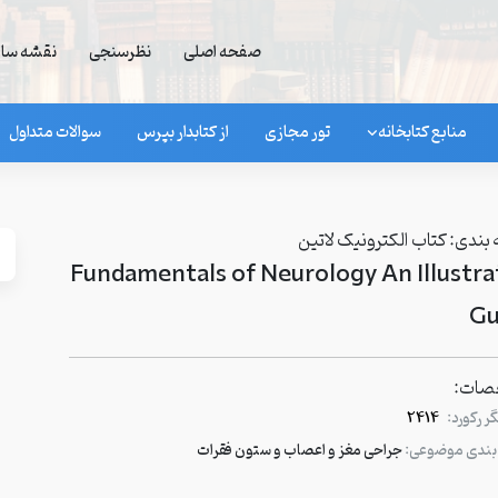
صفحه اصلی
نظرسنجی
نقشه سا
منابع کتابخانه
تور مجازی
از کتابدار بپرس
سوالات متداول
بندی:
کتاب الکترونیک لاتین
Fundamentals of Neurology An Illustra
Gu
ات:
 رکورد:
2414
بندی موضوعی:
جراحی مغز و اعصاب و ستون فقرات