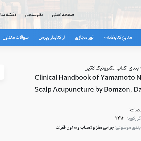
صفحه اصلی
نظرسنجی
نقشه سا
منابع کتابخانه
تور مجازی
از کتابدار بپرس
سوالات متداول
بندی:
کتاب الکترونیک لاتین
Clinical Handbook of Yamamoto 
Scalp Acupuncture by Bomzon, Da
ات:
 رکورد:
2412
بندی موضوعی:
جراحی مغز و اعصاب و ستون فقرات