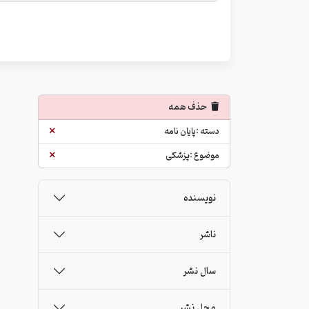
حذف همه
دسته :پایان نامه
موضوع :پزشکی
نویسنده
ناشر
سال نشر
محل نشر