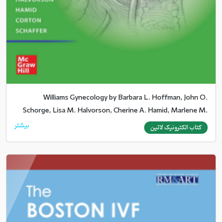
Williams Gynecology by Barbara L. Hoffman, John O.
Schorge, Lisa M. Halvorson, Cherine A. Hamid, Marlene M.
Corton, Joseph I. Schaffer (z-lib.org)
بیشتر
کتاب الکترونیک لاتین